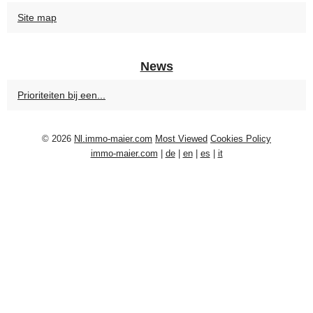
Site map
News
Prioriteiten bij een...
© 2026
Nl.immo-maier.com
Most Viewed
Cookies Policy
immo-maier.com
|
de
|
en
|
es
|
it